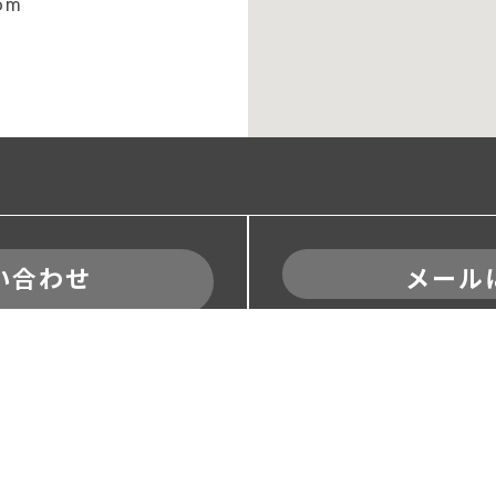
om
い合わせ
メール
メール
2
00(日祝日除く）